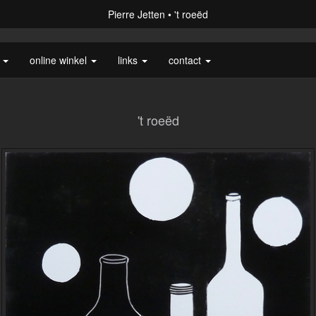
Pierre Jetten
't roeëd
e
online winkel
links
contact
't roeëd