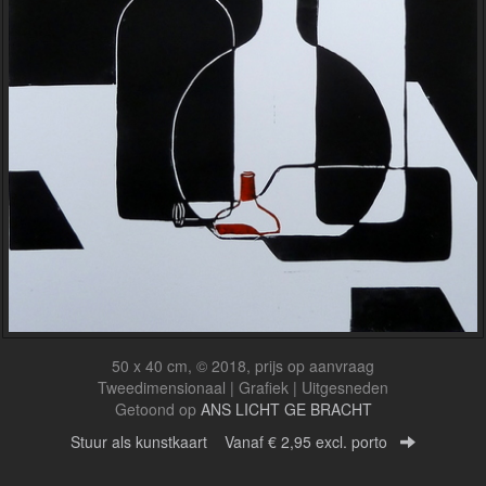
50 x 40 cm, © 2018, prijs op aanvraag
Tweedimensionaal | Grafiek | Uitgesneden
Getoond op
ANS LICHT GE BRACHT
Stuur als kunstkaart
Vanaf € 2,95 excl. porto