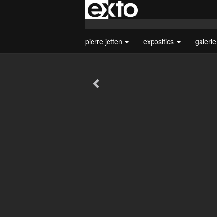
pierre jetten
exposities
galeri